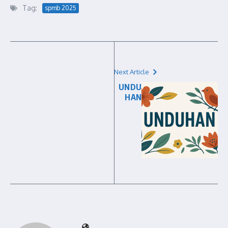
Tag:
spmb 2025
Next Article
UNDU
HAN