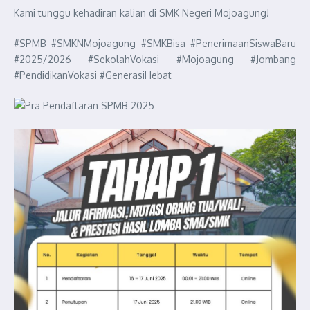
Kami tunggu kehadiran kalian di SMK Negeri Mojoagung!
#SPMB #SMKNMojoagung #SMKBisa #PenerimaanSiswaBaru
#2025/2026 #SekolahVokasi #Mojoagung #Jombang
#PendidikanVokasi #GenerasiHebat