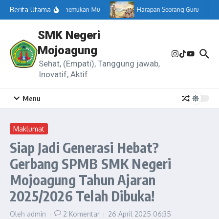
Lewati ke konten
Berita Utama
Menemukan-Mu
Harapan Seorang Guru
SMK Negeri
Mojoagung
Sehat, (Empati), Tanggung jawab,
Inovatif, Aktif
Menu
Maklumat
Siap Jadi Generasi Hebat?
Gerbang SPMB SMK Negeri
Mojoagung Tahun Ajaran
2025/2026 Telah Dibuka!
Oleh
admin
2 Komentar
26 April 2025
06:35