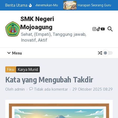
Lewati ke konten
Berita Utama
Menemukan-Mu
Harapan Seorang Guru
SMK Negeri
Mojoagung
Sehat, (Empati), Tanggung jawab,
Inovatif, Aktif
Menu
Fiksi
Karya Murid
Kata yang Mengubah Takdir
Oleh
admin
Tidak ada komentar
29 Oktober 2025
08:29