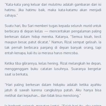
“Kata-kata yang keluar dari mulutmu adalah gambaran dari isi
hatimu. Jika hatimu baik, maka kata-katamu akan menjadi
cahaya.”
Suatu hari, Ibu Sari memberi tugas kepada seluruh murid untuk
berbicara di depan kelas — menceritakan pengalaman paling
berkesan dalam hidup mereka. Katanya, “Semua kisah, kecil
maupun besar, patut dicatat.” Namun, Rizal sempat gelisah. Ia
tak pernah berbicara panjang di depan banyak orang, tapi
entah kenapa, kali itu ia merasa harus mencoba.
Ketika tiba gilirannya, kelas hening. Rizal melangkah ke depan,
menggenggam buku catatan lusuhnya. Suaranya bergetar
saat ia berkata,
“Hari paling berkesan dalam hidupku adalah ketika ayahku
jatuh di sawah karena cangkulnya patah. Aku hanya bisa
melihat dari kejauhan… dan tidak bisa menolong.”
Ia berhenti sejenak, menatap lantai. “Sejak hari itu, aku sering