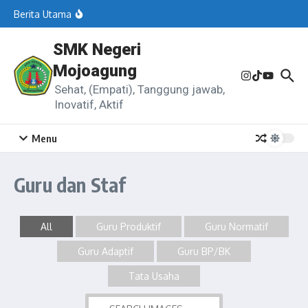
Harapan Seorang Guru
Berita Utama
Guratan Asa di Ruang Sunyi
SMK Negeri
Berakhir Pilu
Mojoagung
Sang Arsitek Digital
Sehat, (Empati), Tanggung jawab,
Inovatif, Aktif
Menu
Guru dan Staf
All
Guru Produktif
Guru Normatif
Guru Adaptif
Guru BP/BK
Tata Usaha