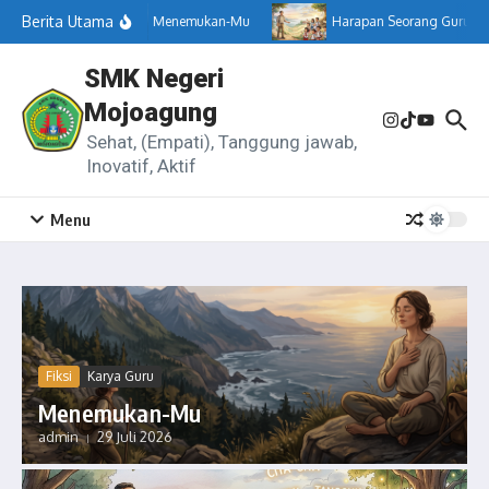
Lewati ke konten
Berita Utama
Menemukan-Mu
Harapan Seorang Guru
SMK Negeri
Mojoagung
Sehat, (Empati), Tanggung jawab,
Inovatif, Aktif
Menu
Fiksi
Karya Guru
Menemukan-Mu
admin
29 Juli 2026