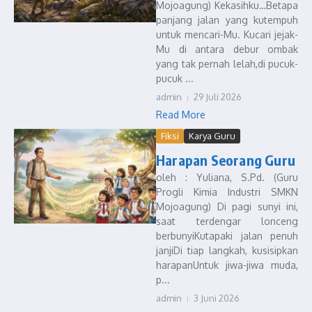
Mojoagung) Kekasihku…Betapa
panjang jalan yang kutempuh
untuk mencari-Mu. Kucari jejak-
Mu di antara debur ombak
yang tak pernah lelah,di pucuk-
pucuk ...
admin
29 Juli 2026
Read More
Fiksi
Karya Guru
Harapan Seorang Guru
oleh : Yuliana, S.Pd. (Guru
Progli Kimia Industri SMKN
Mojoagung) Di pagi sunyi ini,
saat terdengar lonceng
berbunyiKutapaki jalan penuh
janjiDi tiap langkah, kusisipkan
harapanUntuk jiwa-jiwa muda,
p...
admin
3 Juni 2026