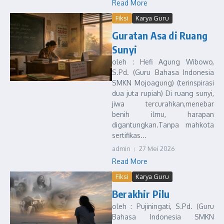
Read More
Fiksi
Karya Guru
Guratan Asa di Ruang
Sunyi
oleh : Hefi Agung Wibowo,
S.Pd. (Guru Bahasa Indonesia
SMKN Mojoagung) (terinspirasi
dua juta rupiah) Di ruang sunyi,
jiwa tercurahkan,menebar
benih ilmu, harapan
digantungkan.Tanpa mahkota
sertifikas...
admin
27 Mei 2026
Read More
Fiksi
Karya Guru
Berakhir Pilu
oleh : Pujiningati, S.Pd. (Guru
Bahasa Indonesia SMKN