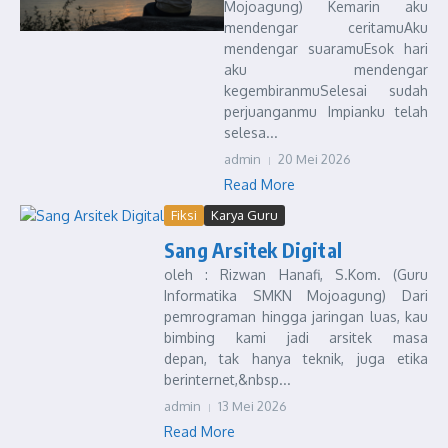
Mojoagung) Kemarin aku
mendengar ceritamuAku
mendengar suaramuEsok hari
aku mendengar
kegembiranmuSelesai sudah
perjuanganmu Impianku telah
selesa...
admin
20 Mei 2026
Read More
Fiksi
Karya Guru
Sang Arsitek Digital
oleh : Rizwan Hanafi, S.Kom. (Guru
Informatika SMKN Mojoagung) Dari
pemrograman hingga jaringan luas, kau
bimbing kami jadi arsitek masa
depan, tak hanya teknik, juga etika
berinternet,&nbsp...
admin
13 Mei 2026
Read More