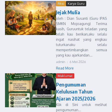
Fiksi
Karya Guru
Jejak Mulia
oleh : Dian Susanti (Guru IPAS
SMKN Mojoagung) Terima
kasih, Guruuntuk teladan yang
telah kau berikan,aku selalu
ingat nasihat yang engkau
tuturkanaku selalu
mempertimbangkan semua
yang kau ajarkandan...
admin
6 Mei 2026
Read More
Maklumat
Pengumuman
Kelulusan Tahun
Ajaran 2025/2026
Klik di Sini untuk melihat
pengumuman...