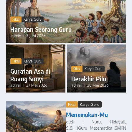
Fiksi
Karya Guru
Harapan Seorang Guru
admin
3 Juni 2026
Fiksi
Karya Guru
Fiksi
Karya Guru
Guratan Asa di
Ruang Sunyi
Berakhir Pilu
admin
27 Mei 2026
admin
20 Mei 2026
Fiksi
Karya Guru
Menemukan-Mu
oleh : Nurul Hidayati,
S.Si. (Guru Matematika SMKN