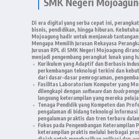
SMK Negeri Mojoagun
Di era digital yang serba cepat ini, perangk
bisnis, pendidikan, hingga hiburan. Kebutu
Mojoagung hadir untuk menjawab tantangan 
Mengapa Memilih Jurusan Rekayasa Perangk
Jurusan RPL di SMK Negeri Mojoagung diranc
menjadi pengembang perangkat lunak yang ha
Kurikulum yang Adaptif dan Berbasis Indus
perkembangan teknologi terkini dan kebut
dari dasar-dasar pemrograman, pengemb
Fasilitas Laboratorium Komputer yang Mo
dilengkapi dengan
software
dan
tools
penge
langsung keterampilan yang mereka pelaja
Tenaga Pendidik yang Kompeten dan Profe
pengalaman di bidang teknologi informasi
pengalaman praktis dan tren terbaru dalam
Fokus pada Pengembangan Keterampilan P
keterampilan praktis melalui berbagai pr
diajak untuk menghasilkan aplikasi dan
we