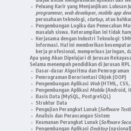
Peluang Karir yang Menjanjikan:
Lulusan J
programmer
,
web developer
,
mobile app dev
perusahaan teknologi,
startup
, atau bahk
Pengembangan Logika dan Pemecahan Mas
masalah siswa. Keterampilan ini tidak han
Kerjasama dengan Industri Teknologi:
SMK 
informasi. Hal ini memberikan kesempata
kerja profesional, memperluas jaringan,
Apa yang Akan Dipelajari di Jurusan Rekaya
Selama menempuh pendidikan di Jurusan RPL 
Dasar-dasar Algoritma dan Pemrograman
Pemrograman Berorientasi Objek (OOP)
Pengembangan Aplikasi
Web
(HTML, CSS, 
Pengembangan Aplikasi
Mobile
(Android, i
Basis Data (MySQL, PostgreSQL)
Struktur Data
Pengujian Perangkat Lunak (
Software Test
Analisis dan Perancangan Sistem
Keamanan Perangkat Lunak (
Software Secu
Pengembangan Aplikasi
Desktop
(opsional