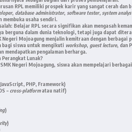
urusan RPL memiliki prospek karir yang sangat cerah dan 
eloper
,
database administrator
,
software tester
,
system analys
an membuka usaha sendiri.
alah:
Belajar RPL secara signifikan akan mengasah kemam
ya berguna dalam dunia teknologi, tetapi juga dapat dite
Negeri Mojoagung menjalin kemitraan dengan berbagai 
n bagi siswa untuk mengikuti
workshop
,
guest lecture
, dan 
 dan mendapatkan pengalaman berharga.
sa Perangkat Lunak?
SMK Negeri Mojoagung, siswa akan mempelajari berbagai 
JavaScript, PHP, Framework)
OS –
cross-platform
atau natif)
ing
)
rity
)
)