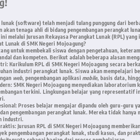
g!
at lunak (software) telah menjadi tulang punggung dari ber
han akan tenaga ahli di bidang pengembangan perangkat lu
ini melalui
Jurusan Rekayasa Perangkat Lunak (RPL)
yang i
at Lunak di SMK Negeri Mojoagung?
ang untuk membekali siswa dengan pengetahuan, keterampi
ndal dan kompeten. Berikut adalah beberapa alasan mengap
tri:
Kurikulum RPL di SMK Negeri Mojoagung secara berkal
uhan industri perangkat lunak. Siswa akan mempelajari be
angan
web
, pengembangan aplikasi
mobile
, basis data, hin
dern:
SMK Negeri Mojoagung menyediakan laboratorium ko
mbangan terkini. Lingkungan belajar yang representatif 
ri.
sional:
Proses belajar mengajar dipandu oleh guru-guru ya
 dan pengembangan perangkat lunak. Mereka tidak hanya m
 industri.
raktis:
Jurusan RPL di SMK Negeri Mojoagung memberika
oyek pengembangan perangkat lunak, studi kasus, dan prakt
bsite
nyata sebagai bagian dari proses pembelajaran.