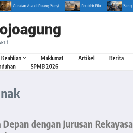
Guratan Asa di Ruang Sunyi
Berakhir Pilu
Sang Arsi
ojoagung
ktif
 Keahlian
Maklumat
Artikel
Berita
nduhan
SPMB 2026
unak
a Depan dengan Jurusan Rekayasa