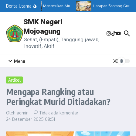
Lewati ke konten
Berita Utama
Menemukan-Mu
Harapan Seorang Guru
SMK Negeri
Mojoagung
Sehat, (Empati), Tanggung jawab,
Inovatif, Aktif
Menu
Artikel
Mengapa Rangking atau
Peringkat Murid Ditiadakan?
Oleh
admin
Tidak ada komentar
24 Desember 2025
08:51