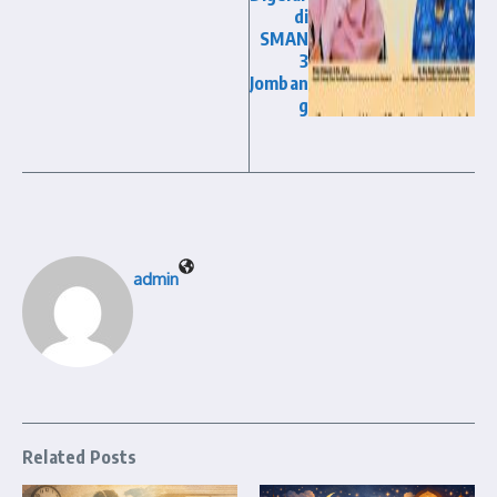
di
SMAN
3
Jomban
g
admin
Related Posts