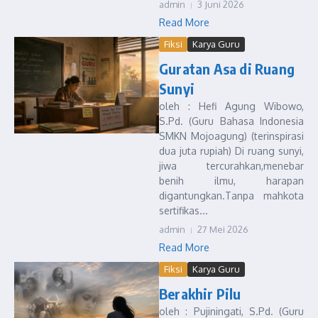
admin
3 Juni 2026
Read More
Fiksi
Karya Guru
Guratan Asa di Ruang
Sunyi
oleh : Hefi Agung Wibowo,
S.Pd. (Guru Bahasa Indonesia
SMKN Mojoagung) (terinspirasi
dua juta rupiah) Di ruang sunyi,
jiwa tercurahkan,menebar
benih ilmu, harapan
digantungkan.Tanpa mahkota
sertifikas...
admin
27 Mei 2026
Read More
Fiksi
Karya Guru
Berakhir Pilu
oleh : Pujiningati, S.Pd. (Guru