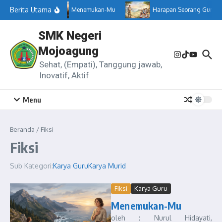
Lewati ke konten
Berita Utama
Menemukan-Mu
Harapan Seorang Guru
SMK Negeri
Mojoagung
Sehat, (Empati), Tanggung jawab,
Inovatif, Aktif
Menu
Beranda
/
Fiksi
Fiksi
Sub Kategori:
Karya Guru
Karya Murid
Fiksi
Karya Guru
Menemukan-Mu
oleh : Nurul Hidayati,