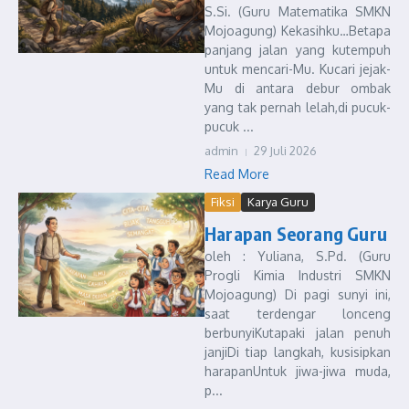
S.Si. (Guru Matematika SMKN
Mojoagung) Kekasihku…Betapa
panjang jalan yang kutempuh
untuk mencari-Mu. Kucari jejak-
Mu di antara debur ombak
yang tak pernah lelah,di pucuk-
pucuk ...
admin
29 Juli 2026
Read More
Fiksi
Karya Guru
Harapan Seorang Guru
oleh : Yuliana, S.Pd. (Guru
Progli Kimia Industri SMKN
Mojoagung) Di pagi sunyi ini,
saat terdengar lonceng
berbunyiKutapaki jalan penuh
janjiDi tiap langkah, kusisipkan
harapanUntuk jiwa-jiwa muda,
p...