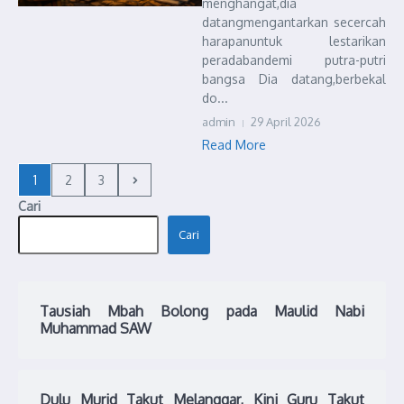
menghangat,dia
datangmengantarkan secercah
harapanuntuk lestarikan
peradabandemi putra-putri
bangsa Dia datang,berbekal
do...
admin
29 April 2026
Read More
1
2
3
Cari
Cari
Tausiah Mbah Bolong pada Maulid Nabi
Muhammad SAW
Dulu Murid Takut Melanggar, Kini Guru Takut