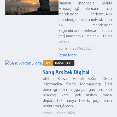
Bahasa Indonesia SMKN
Mojoagung) Kemarin aku
mendengar ceritamuAku
mendengar suaramuEsok hari
aku mendengar
kegembiranmuSelesai sudah
perjuanganmu Impianku telah
selesa...
admin
20 Mei 2026
Read More
Fiksi
Karya Guru
Sang Arsitek Digital
oleh : Rizwan Hanafi, S.Kom. (Guru
Informatika SMKN Mojoagung) Dari
pemrograman hingga jaringan luas, kau
bimbing kami jadi arsitek masa
depan, tak hanya teknik, juga etika
berinternet,&nbsp...
admin
13 Mei 2026