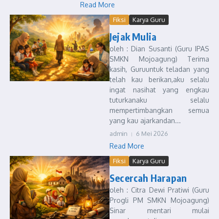
Read More
Fiksi
Karya Guru
Jejak Mulia
oleh : Dian Susanti (Guru IPAS
SMKN Mojoagung) Terima
kasih, Guruuntuk teladan yang
telah kau berikan,aku selalu
ingat nasihat yang engkau
tuturkanaku selalu
mempertimbangkan semua
yang kau ajarkandan...
admin
6 Mei 2026
Read More
Fiksi
Karya Guru
Secercah Harapan
oleh : Citra Dewi Pratiwi (Guru
Progli PM SMKN Mojoagung)
Sinar mentari mulai