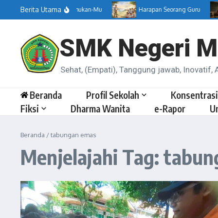
Lewati ke konten
Berita Utama
Menemukan-Mu
Harapan Seorang Guru
SMK Negeri M
Sehat, (Empati), Tanggung jawab, Inovatif, A
Beranda
Profil Sekolah
Konsentrasi
Fiksi
Dharma Wanita
e-Rapor
U
Beranda
/
tabungan emas
Menjelajahi Tag: tabu