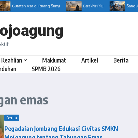
Guratan Asa di Ruang Sunyi
Berakhir Pilu
Sang Arsi
ojoagung
ktif
 Keahlian
Maklumat
Artikel
Berita
nduhan
SPMB 2026
ngan emas
Berita
Pegadaian Jombang Edukasi Civitas SMKN
Mojoagung tentang Tabungan Emas