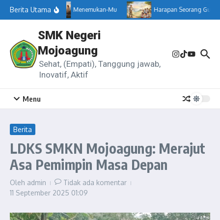
Lewati ke konten
Berita Utama
Menemukan-Mu
Harapan Seorang Guru
SMK Negeri
Mojoagung
Sehat, (Empati), Tanggung jawab,
Inovatif, Aktif
Menu
Berita
LDKS SMKN Mojoagung: Merajut
Asa Pemimpin Masa Depan
Oleh
admin
Tidak ada komentar
11 September 2025
01:09