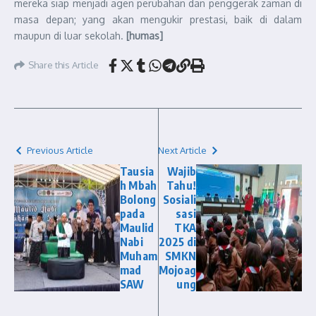
mereka siap menjadi agen perubahan dan penggerak zaman di
masa depan; yang akan mengukir prestasi, baik di dalam
maupun di luar sekolah.
[humas]
Share this Article
Previous Article
Next Article
Tausia
Wajib
h Mbah
Tahu!
Bolong
Sosiali
pada
sasi
Maulid
TKA
Nabi
2025 di
Muham
SMKN
mad
Mojoag
SAW
ung