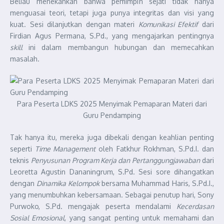
Beliau menekankan bahwa pemimpin sejati tidak hanya
menguasai teori, tetapi juga punya integritas dan visi yang
kuat. Sesi dilanjutkan dengan materi
Komunikasi Efektif
dari
Firdian Agus Permana, S.Pd., yang mengajarkan pentingnya
skill
ini dalam membangun hubungan dan memecahkan
masalah.
Para Peserta LDKS 2025 Menyimak Pemaparan Materi dari
Guru Pendamping
Tak hanya itu, mereka juga dibekali dengan keahlian penting
seperti
Time Management
oleh Fatkhur Rokhman, S.Pd.I. dan
teknis
Penyusunan Program Kerja dan Pertanggungjawaban
dari
Leoretta Agustin Dananingrum, S.Pd. Sesi sore dihangatkan
dengan
Dinamika Kelompok
bersama Muhammad Haris, S.Pd.I.,
yang menumbuhkan kebersamaan. Sebagai penutup hari, Sony
Purwoko, S.Pd. mengajak peserta mendalami
Kecerdasan
Sosial Emosional
, yang sangat penting untuk memahami dan