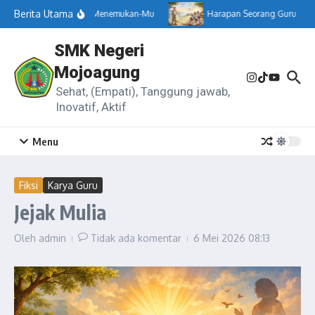
Lewati ke konten
Berita Utama
Menemukan-Mu
Harapan Seorang Guru
SMK Negeri
Mojoagung
Sehat, (Empati), Tanggung jawab,
Inovatif, Aktif
Menu
Fiksi
Karya Guru
Jejak Mulia
Oleh
admin
Tidak ada komentar
6 Mei 2026
08:13