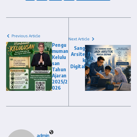
Previous Article
Next Article
Pengu
Sang
muman
Arsite
Kelulu
k
san
Digital
Tahun
Ajaran
2025/2
026
admin