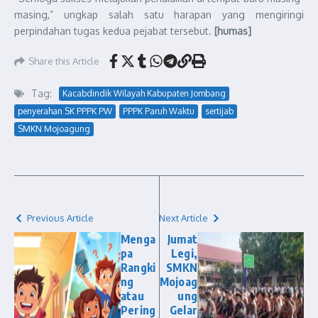
masing,” ungkap salah satu harapan yang mengiringi
perpindahan tugas kedua pejabat tersebut.
[humas]
Share this Article
Tag:
Kacabdindik Wilayah Kabupaten Jombang
penyerahan SK PPPK PW
PPPK Paruh Waktu
sertijab
SMKN Mojoagung
Previous Article
Next Article
Menga
Jumat
pa
Legi,
Rangki
SMKN
ng
Mojoag
atau
ung
Pering
Gelar