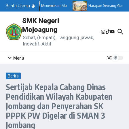
Lewati ke konten
Berita Utama
Menemukan-Mu
Harapan Seorang Guru
SMK Negeri
Mojoagung
Sehat, (Empati), Tanggung jawab,
Inovatif, Aktif
Menu
Berita
Sertijab Kepala Cabang Dinas
Pendidikan Wilayah Kabupaten
Jombang dan Penyerahan SK
PPPK PW Digelar di SMAN 3
Jombang