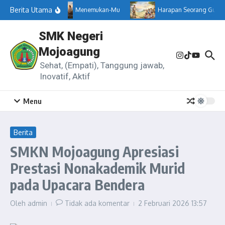
Lewati ke konten
Berita Utama
Menemukan-Mu
Harapan Seorang Guru
SMK Negeri
Mojoagung
Sehat, (Empati), Tanggung jawab,
Inovatif, Aktif
Menu
Berita
SMKN Mojoagung Apresiasi
Prestasi Nonakademik Murid
pada Upacara Bendera
Oleh
admin
Tidak ada komentar
2 Februari 2026
13:57