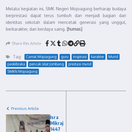
Melalui kegiatan ini, SMK Negeri Mojoagung berharap budaya
berprestasi dapat terus tumbuh dan menjadi bagian dari
identitas sekolah dalam mencetak generasi yang unggul,
berkarakter, dan berdaya saing.
[humas]
Share this Article
Tag:
Camat Mojoagung
guru
inspirasi
karakter
Murid
paskibraka
pencak silat Jombang
prestasi murid
SMKN Mojoagung
Previous Article
Isra
Mikraj
1447