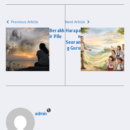
Previous Article
Next Article
Berakh
Harapa
ir Pilu
n
Seoran
g Guru
admin