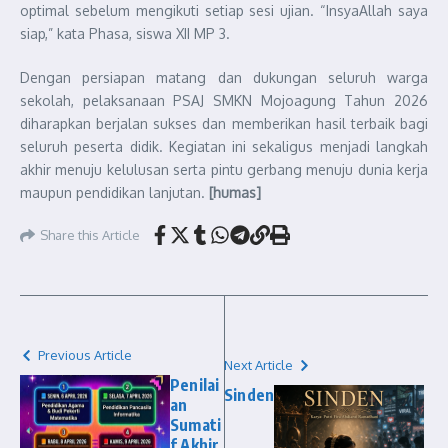
optimal sebelum mengikuti setiap sesi ujian. “InsyaAllah saya
siap,” kata Phasa, siswa XII MP 3.
Dengan persiapan matang dan dukungan seluruh warga
sekolah, pelaksanaan PSAJ SMKN Mojoagung Tahun 2026
diharapkan berjalan sukses dan memberikan hasil terbaik bagi
seluruh peserta didik. Kegiatan ini sekaligus menjadi langkah
akhir menuju kelulusan serta pintu gerbang menuju dunia kerja
maupun pendidikan lanjutan.
[humas]
Share this Article
Previous Article
Next Article
Penilai
Sinden
an
Sumati
f Akhir