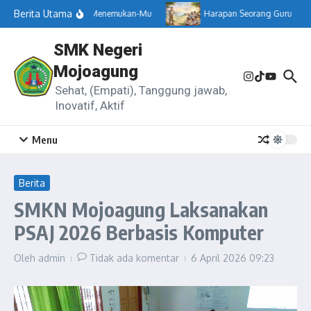
Lewati ke konten
Berita Utama
Menemukan-Mu
Harapan Seorang Guru
SMK Negeri
Mojoagung
Sehat, (Empati), Tanggung jawab,
Inovatif, Aktif
Menu
Berita
SMKN Mojoagung Laksanakan
PSAJ 2026 Berbasis Komputer
Oleh
admin
Tidak ada komentar
6 April 2026
09:23