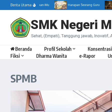
Lewati ke konten
Berita Utama
Menemukan-Mu
Harapan Seorang Guru
SMK Negeri M
Sehat, (Empati), Tanggung jawab, Inovatif, A
Beranda
Profil Sekolah
Konsentrasi
Fiksi
Dharma Wanita
e-Rapor
U
SPMB