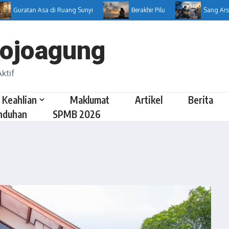
Guratan Asa di Ruang Sunyi
Berakhir Pilu
Sang Arsitek D
ojoagung
ktif
 Keahlian
Maklumat
Artikel
Berita
nduhan
SPMB 2026