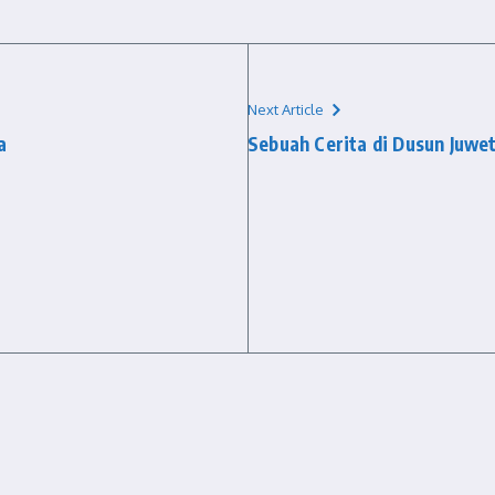
Next Article
a
Sebuah Cerita di Dusun Juwe