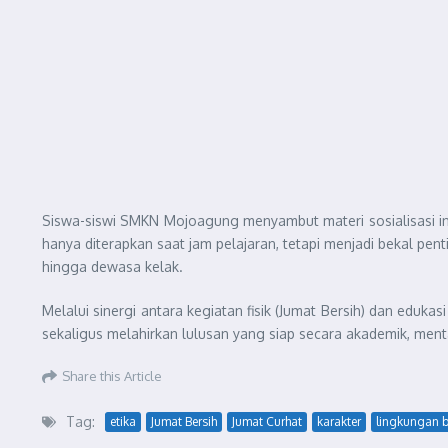
Siswa-siswi SMKN Mojoagung menyambut materi sosialisasi in
hanya diterapkan saat jam pelajaran, tetapi menjadi bekal pent
hingga dewasa kelak.
Melalui sinergi antara kegiatan fisik (Jumat Bersih) dan ed
sekaligus melahirkan lulusan yang siap secara akademik, menta
Share this Article
Tag:
etika
Jumat Bersih
Jumat Curhat
karakter
lingkungan b