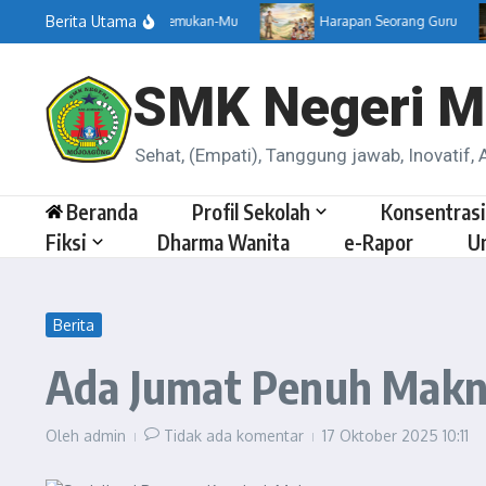
Lewati ke konten
Berita Utama
Menemukan-Mu
Harapan Seorang Guru
SMK Negeri M
Sehat, (Empati), Tanggung jawab, Inovatif, A
Beranda
Profil Sekolah
Konsentrasi
Fiksi
Dharma Wanita
e-Rapor
U
Berita
Ada Jumat Penuh Mak
Oleh
admin
Tidak ada komentar
17 Oktober 2025
10:11