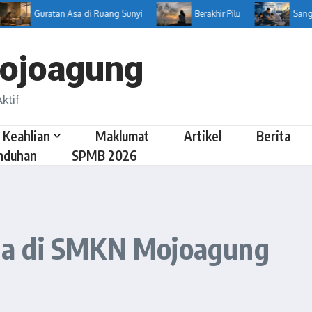
Guratan Asa di Ruang Sunyi
Berakhir Pilu
Sang Ars
ojoagung
ktif
 Keahlian
Maklumat
Artikel
Berita
nduhan
SPMB 2026
na di SMKN Mojoagung