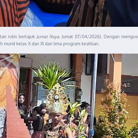
an rutin bertajuk
Jumat Raya
, Jumat (17/04/2026). Dengan mengus
h murid kelas X dan XI dari lima program keahlian.