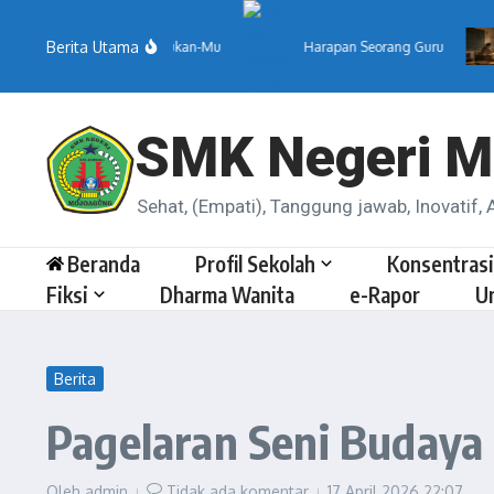
Lewati ke konten
Berita Utama
Menemukan-Mu
Harapan Seorang Guru
Gura
SMK Negeri M
Sehat, (Empati), Tanggung jawab, Inovatif, A
Beranda
Profil Sekolah
Konsentrasi
Fiksi
Dharma Wanita
e-Rapor
U
Berita
Pagelaran Seni Buday
Oleh
admin
Tidak ada komentar
17 April 2026
22:07