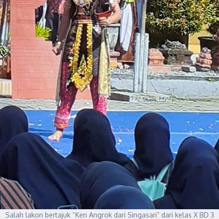
Salah lakon bertajuk “Ken Angrok dari Singasari” dari kelas X BD 3