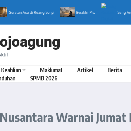
tan Asa di Ruang Sunyi
Berakhir Pilu
Sang Arsitek Digit
ojoagung
ktif
 Keahlian
Maklumat
Artikel
Berita
nduhan
SPMB 2026
a Nusantara Warnai Juma