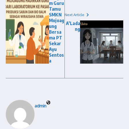
m Guru
Tamu
SMKN
Next Article
Mojoag
A’Lada
ung
ng
Bersa
ma PT
Sekar
Ayu
Sentos
a
admin