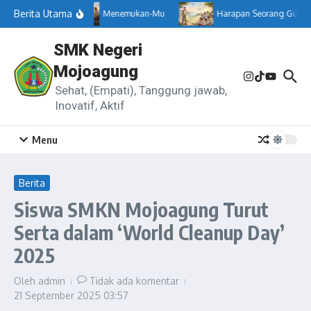
Lewati ke konten
Berita Utama
Menemukan-Mu
Harapan Seorang Guru
SMK Negeri
Mojoagung
Sehat, (Empati), Tanggung jawab,
Inovatif, Aktif
Menu
Berita
Siswa SMKN Mojoagung Turut
Serta dalam ‘World Cleanup Day’
2025
Oleh
admin
Tidak ada komentar
21 September 2025
03:57