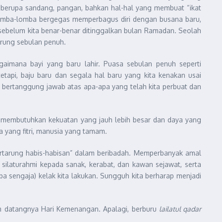
ik berupa sandang, pangan, bahkan hal-hal yang membuat “ikat
berlomba-lomba bergegas memperbagus diri dengan busana baru,
h sebelum kita benar-benar ditinggalkan bulan Ramadan. Seolah
rung sebulan penuh.
gaimana bayi yang baru lahir. Puasa sebulan penuh seperti
tapi, baju baru dan segala hal baru yang kita kenakan usai
ut bertanggung jawab atas apa-apa yang telah kita perbuat dan
kan membutuhkan kekuatan yang jauh lebih besar dan daya yang
 yang fitri, manusia yang tamam.
bertarung habis-habisan” dalam beribadah. Memperbanyak amal
 silaturahmi kepada sanak, kerabat, dan kawan sejawat, serta
sengaja) kelak kita lakukan. Sungguh kita berharap menjadi
um datangnya Hari Kemenangan. Apalagi, berburu
lailatul qadar