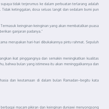
 supaya tidak terjerumus ke dalam perbuatan terlarang adalah
h). Tidak ketinggalan, dosa seluas langit dan sedalam bumi pun
a. Termasuk keinginan-keinginan yang akan membatalkan puasa
berikan ganjaran padanya.”
rtama merupakan hari-hari dibukakannya pintu rahmat. Sepuluh
cangkan ikat pinggangnya dan semakin meningkatkan kualitas
ahu, bahwa bulan yang istimewa itu akan meninggalkannya dan
u rahasia dan keutamaan di dalam bulan Ramadan–begitu kata
gan berbagai macam pikiran dan keinginan duniawi menyongsong