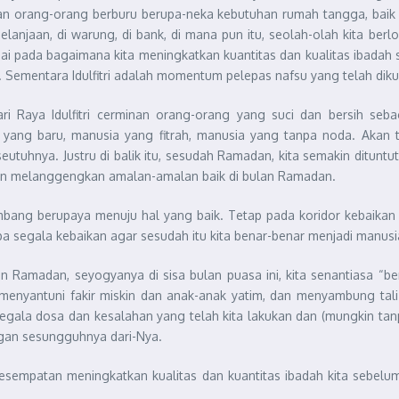
sibukan orang-orang berburu berupa-neka kebutuhan rumah tangga, ba
rbelanjaan, di warung, di bank, di mana pun itu, seolah-olah kita 
 abai pada bagaimana kita meningkatkan kuantitas dan kualitas ibada
ementara Idulfitri adalah momentum pelepas nafsu yang telah diku
i Raya Idulfitri cerminan orang-orang yang suci dan bersih seba
yang baru, manusia yang fitrah, manusia yang tanpa noda. Akan te
eutuhnya. Justru di balik itu, sesudah Ramadan, kita semakin ditunt
ngan melanggengkan amalan-amalan baik di bulan Ramadan.
ketimbang berupaya menuju hal yang baik. Tetap pada koridor kebai
 segala kebaikan agar sesudah itu kita benar-benar menjadi manusia
n Ramadan, seyogyanya di sisa bulan puasa ini, kita senantiasa “
, menyantuni fakir miskin dan anak-anak yatim, dan menyambung tali
a dosa dan kesalahan yang telah kita lakukan dan (mungkin tanpa 
an sesungguhnya dari-Nya.
esempatan meningkatkan kualitas dan kuantitas ibadah kita sebel