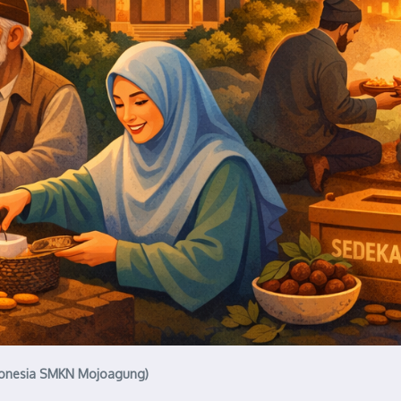
donesia SMKN Mojoagung)