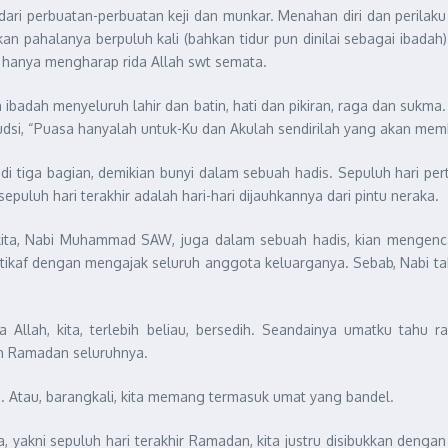
ri perbuatan-perbuatan keji dan munkar. Menahan diri dan perilaku
kan pahalanya berpuluh kali (bahkan tidur pun dinilai sebagai ibada
 hanya mengharap rida Allah swt semata.
adah menyeluruh lahir dan batin, hati dan pikiran, raga dan sukm
udsi, “Puasa hanyalah untuk-Ku dan Akulah sendirilah yang akan mem
adi tiga bagian, demikian bunyi dalam sebuah hadis. Sepuluh hari pe
epuluh hari terakhir adalah hari-hari dijauhkannya dari pintu neraka.
 kita, Nabi Muhammad SAW, juga dalam sebuah hadis, kian mengen
tikaf dengan mengajak seluruh anggota keluarganya. Sebab, Nabi t
 Allah, kita, terlebih beliau, bersedih. Seandainya umatku tah
an Ramadan seluruhnya.
. Atau, barangkali, kita memang termasuk umat yang bandel.
, yakni sepuluh hari terakhir Ramadan, kita justru disibukkan den