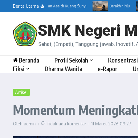
Lewati ke konten
Berita Utama
ru
Guratan Asa di Ruang Sunyi
Berakhir Pilu
SMK Negeri M
Sehat, (Empati), Tanggung jawab, Inovatif, A
Beranda
Profil Sekolah
Konsentrasi
Fiksi
Dharma Wanita
e-Rapor
U
Artikel
Momentum Meningkatk
Oleh
admin
Tidak ada komentar
11 Maret 2026
09:27