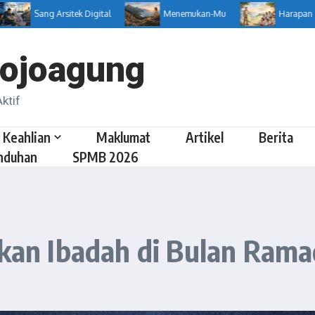
Sang Arsitek Digital
Menemukan-Mu
Harapan Seoran
ojoagung
ktif
 Keahlian
Maklumat
Artikel
Berita
nduhan
SPMB 2026
an Ibadah di Bulan Rama