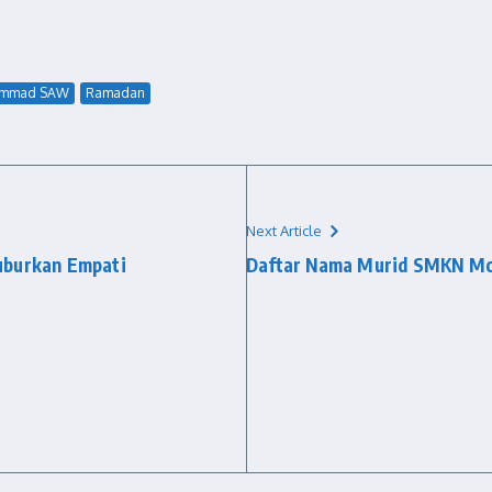
ammad SAW
Ramadan
Next Article
uburkan Empati
Daftar Nama Murid SMKN Mo