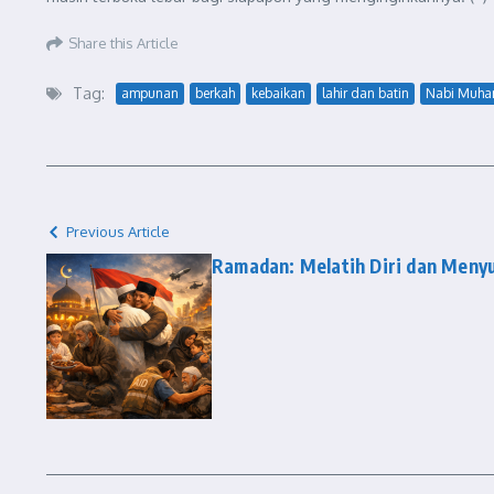
Share this Article
Tag:
ampunan
berkah
kebaikan
lahir dan batin
Nabi Muh
Previous Article
Ramadan: Melatih Diri dan Meny