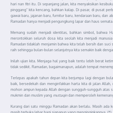
hari nan fitri itu. Di sepanjang jalan, kita menyaksikan ke
pinggang” kita kencang, bahkan kalap. Di pasar, di pusat pe
gawai baru, jajanan baru, furnitur baru, kendaraan baru, dan
Ramadan hanya menjadi pengungkung lapar dan haus semata. S
Memang sudah menjadi identitas, bahkan simbol, bahwa Har
merontokkan seluruh dosa kita seolah kita menjadi manusia 
Ramadan tidaklah menjamin bahwa kita telah bersih dan suci s
raih sehingga bulan-bulan selanjutnya kita semakin baik de
Inilah ujian kita. Menjaga hal yang baik tentu lebih berat 
tidak sedikit. Ramadan, bagaimanapun, adalah tempat menempa
Terlepas apakah tahun depan kita berjumpa lagi dengan bula
baik, bersedekah dan menginfakkan harta kita di jalan Allah
mohon ampun kepada Allah dengan sungguh-sungguh atas segal
mukmin dan muslim yang
muttaqin
dan memperoleh kemenang
Kurang dari satu minggu Ramadan akan berlalu. Masih ada k
masih terbuka lebar bagi siapapun yang menginginkannya. (*)