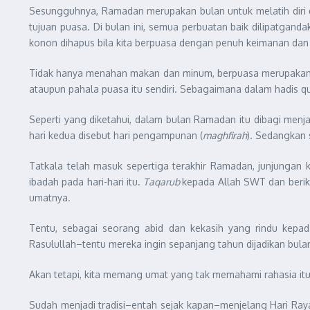
Sesungguhnya, Ramadan merupakan bulan untuk melatih diri da
tujuan puasa. Di bulan ini, semua perbuatan baik dilipatganda
konon dihapus bila kita berpuasa dengan penuh keimanan dan
Tidak hanya menahan makan dan minum, berpuasa merupakan ib
ataupun pahala puasa itu sendiri. Sebagaimana dalam hadis q
Seperti yang diketahui, dalam bulan Ramadan itu dibagi menj
hari kedua disebut hari pengampunan (
maghfirah
). Sedangkan s
Tatkala telah masuk sepertiga terakhir Ramadan, junjungan
ibadah pada hari-hari itu.
Taqarub
kepada Allah SWT dan berik
umatnya.
Tentu, sebagai seorang abid dan kekasih yang rindu kepada
Rasulullah–tentu mereka ingin sepanjang tahun dijadikan bul
Akan tetapi, kita memang umat yang tak memahami rahasia itu
Sudah menjadi tradisi–entah sejak kapan–menjelang Hari Raya